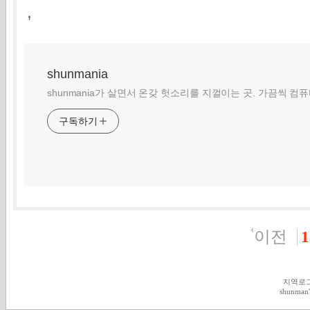
,
shunmania
shunmania가 살면서 온갖 헛소리를 지껄이는 곳. 가끔씩 컴
구독하기
이전
1
지역로
shunman