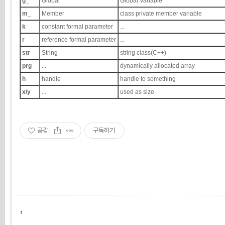
g_
Global
Global Variable
m_
Member
class private member variable
k
constant formal parameter
...
r
reference formal parameter
...
str
String
string class(C++)
prg
...
dynamically allocated array
h
handle
handle to something
x/y
...
used as size
공감
구독하기
,