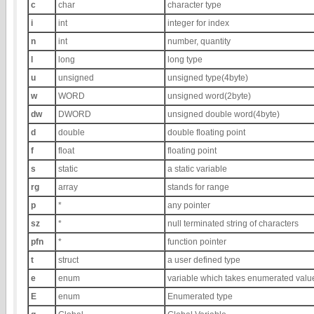
c
char
character type
i
int
integer for index
n
int
number, quantity
l
long
long type
u
unsigned
unsigned type(4byte)
w
WORD
unsigned word(2byte)
dw
DWORD
unsigned double word(4byte)
d
double
double floating point
f
float
floating point
s
static
a static variable
rg
array
stands for range
p
*
any pointer
sz
*
null terminated string of characters
pfn
*
function pointer
t
struct
a user defined type
e
enum
variable which takes enumerated valu
E
enum
Enumerated type