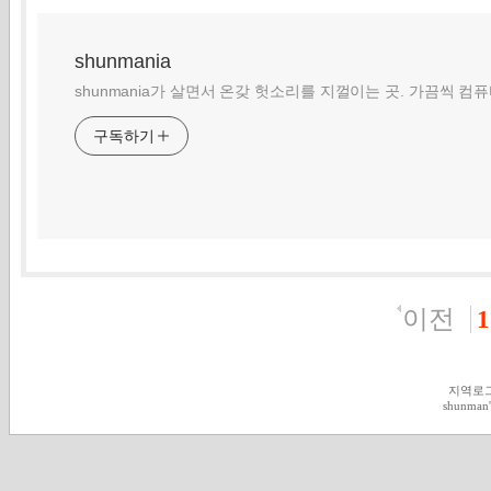
shunmania
shunmania가 살면서 온갖 헛소리를 지껄이는 곳. 가끔씩 컴
구독하기
이전
1
지역로
shunman