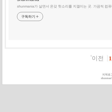
shunmania가 살면서 온갖 헛소리를 지껄이는 곳. 가끔씩 컴
구독하기
이전
1
지역로
shunman