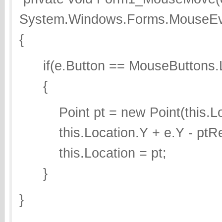
System.Windows.Forms.MouseEv
{
if(e.Button == MouseButtons.L
{
Point pt = new Point(this.Loca
this.Location.Y + e.Y - ptRe
this.Location = pt;
}
}