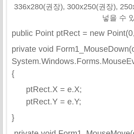
336x280(권장), 300x250(권장), 2
넣을 수 
public Point ptRect = new Point(0,
private void Form1_MouseDown(o
System.Windows.Forms.MouseEv
{
ptRect.X = e.X;
ptRect.Y = e.Y;
}
private void Form1_MouseMove(o