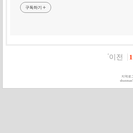
구독하기
이전
1
지역로
shunman