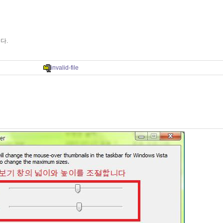
다.
invalid-file