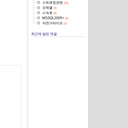
스트레칭관련
(14)
오락클
(3)
시슥호
(4)
MSSQL2005+
(4)
자전거라이프
(1)
최근에 달린 댓글