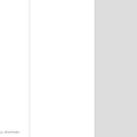
shunman
 by