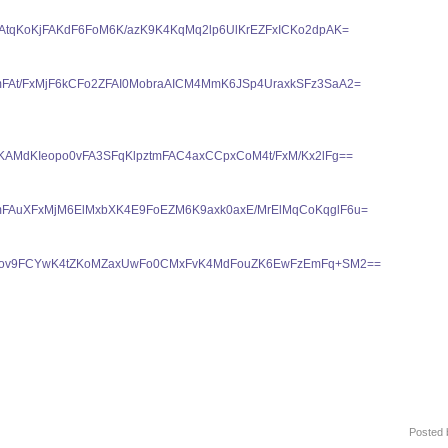
FAtqKoKjFAKdF6FoM6K/azK9K4KqMq2lp6UlKrEZFxICKo2dpAK=
FAt/FxMjF6kCFo2ZFAI0MobraAICM4MmK6JSp4UraxkSFz3SaA2=
KAMdKIeopo0vFA3SFqKlpztmFAC4axCCpxCoM4t/FxM/Kx2lFg==
mFAuXFxMjM6ElMxbXK4E9FoEZM6K9axk0axE/MrElMqCoKqglF6u=
gdKov9FCYwK4tZKoMZaxUwFo0CMxFvK4MdFouZK6EwFzEmFq+SM2==
Posted