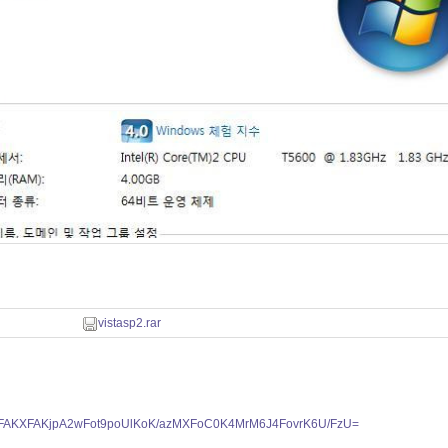
vistasp2.rar
FAKXFAKjpA2wFot9poUlKoK/azMXFoC0K4MrM6J4FovrK6U/FzU=