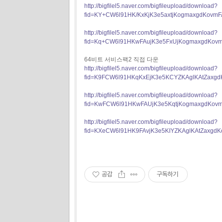
http://bigfilel5.naver.com/bigfileupload/download?
fid=KY+CW6l91HK/KxKjK3e5axtjKogmaxgdKovm
http://bigfilel5.naver.com/bigfileupload/download?
fid=Kq+CW6l91HKwFAujK3e5FxUjKogmaxgdKovm
64비트 서비스팩2 직접 다운
http://bigfilel5.naver.com/bigfileupload/download?
fid=K9FCW6l91HKqKxEjK3e5KCYZKAglKAtZaxgd
http://bigfilel5.naver.com/bigfileupload/download?
fid=KwFCW6l91HKwFAUjK3e5KqtjKogmaxgdKov
http://bigfilel5.naver.com/bigfileupload/download?
fid=KXeCW6l91HK9FAvjK3e5KIYZKAglKAtZax
공감
구독하기