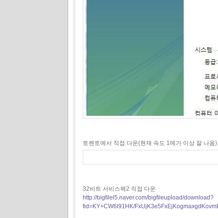
토렌토에서 직접 다운(현재 속도 1메가 이상 잘 나옴)
32비트 서비스팩2 직접 다운
http://bigfilel5.naver.com/bigfileupload/download?
fid=KY+CW6l91HK/FxUjK3e5FxEjKogmaxgdKovm