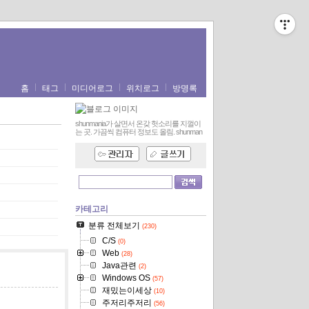
홈
태그
미디어로그
위치로그
방명록
shunmania가 살면서 온갖 헛소리를 지껄이
는 곳. 가끔씩 컴퓨터 정보도 올림.
shunman
카테고리
분류 전체보기
(230)
C/S
(0)
Web
(28)
Java관련
(2)
Windows OS
(57)
재밌는이세상
(10)
주저리주저리
(56)