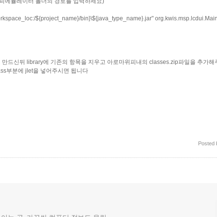
ator\ (위피에뮬레이터 폴더의 경로를 입력하세요)
ace_loc:/${project_name}/bin}\${java_type_name}.jar" org.kwis.msp.lcdui.Mai
신뒤 library에 기존의 항목을 지우고 아로마위피내의 classes.zip파일을 추가
ass부분에 jlet을 넣어주시면 됩니다
Posted