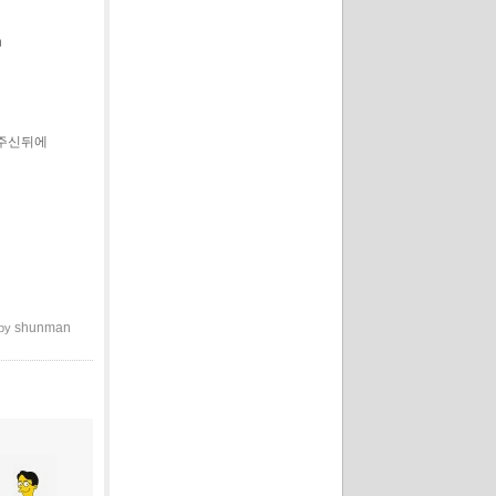
n
해주신뒤에
shunman
 by