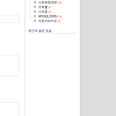
스트레칭관련
(14)
오락클
(3)
시슥호
(4)
MSSQL2005+
(4)
자전거라이프
(1)
최근에 달린 댓글