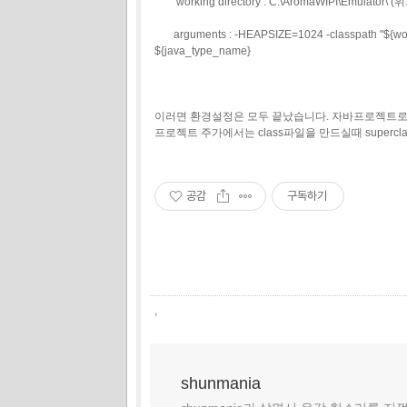
working directory : C:\AromaWIPI\Emul
arguments : -HEAPSIZE=1024 -classpath "${worksp
${java_type_name}
이러면 환경설정은 모두 끝났습니다. 자바프로젝트로 만드
프로젝트 주가에서는 class파일을 만드실때 supercl
공감
구독하기
,
shunmania