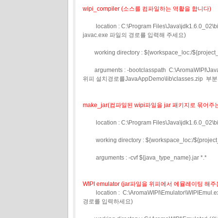
wipi_compiler (소스를 컴파일하는 역활을 합니다)
location : C:\Program Files\Java\jdk1.6.0_02
javac.exe 파일의 경로를 입력해 주세요)
working directory : ${workspace_loc:/${project
arguments : -bootclasspath C:\AromaWIPI\
위피 설치경로를JavaAppDemo\lib\classes.zi
make_jar(컴파일된 wipi파일을 jar 패키지로 묶어
location : C:\Program Files\Java\jdk1.6.0
working directory : ${workspace_loc:/${project
arguments : -cvf ${java_type_name}.jar *.*
WIPI emulator (jar파일을 위피에서 에뮬레이팅 
location : C:\AromaWIPI\Emulator\WIPI
경로를 입력하세요)