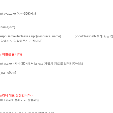
\bin\javac.exe (자바SDK에서
_name}/src}
JavaAppDemo\lib\classes.zip ${resource_name} (-bootclasspath 뒤에 
p 부분 앞에까지 입력해주시면 됩니다)
주는 역활을 합니다)
_02\bin\jar.exe (자바 SDK에서 jar.exe 파일의 경로를 입력해주세요)
_name}/bin}
해주는것에 대한 설정입니다 )
Emul.exe (위피에뮬레이터 실행파일