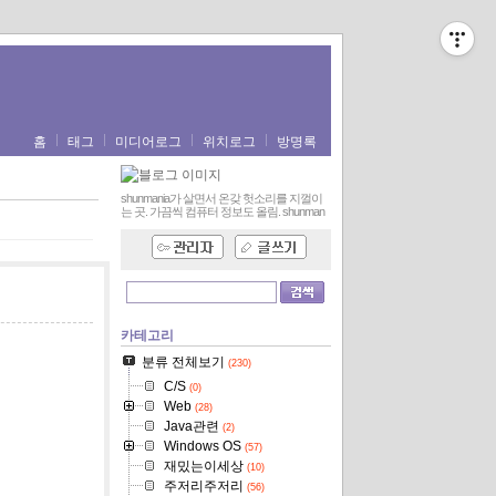
홈
태그
미디어로그
위치로그
방명록
shunmania가 살면서 온갖 헛소리를 지껄이
는 곳. 가끔씩 컴퓨터 정보도 올림.
shunman
카테고리
분류 전체보기
(230)
C/S
(0)
Web
(28)
Java관련
(2)
Windows OS
(57)
재밌는이세상
(10)
주저리주저리
(56)