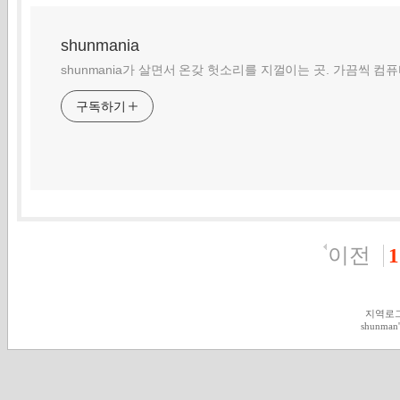
shunmania
shunmania가 살면서 온갖 헛소리를 지껄이는 곳. 가끔씩 컴
구독하기
이전
1
지역로
shunman