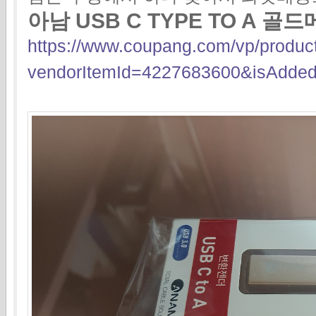
아남 USB C TYPE TO A 
https://www.coupang.com/vp/produ
vendorItemId=4227683600&isAdded