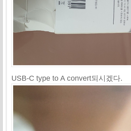
USB-C type to A convert되시겠다.