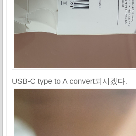
USB-C type to A convert되시겠다.