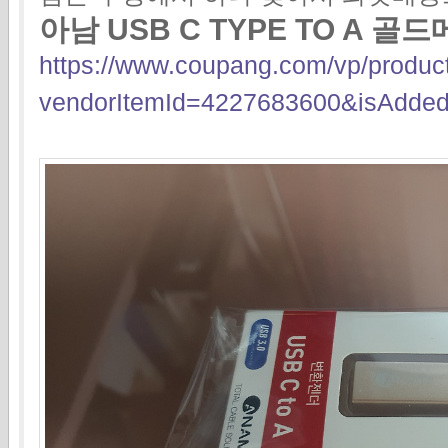
아남 USB C TYPE TO A 
https://www.coupang.com/vp/produ
vendorItemId=4227683600&isAdded