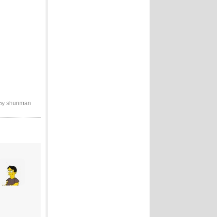
shunman
 by