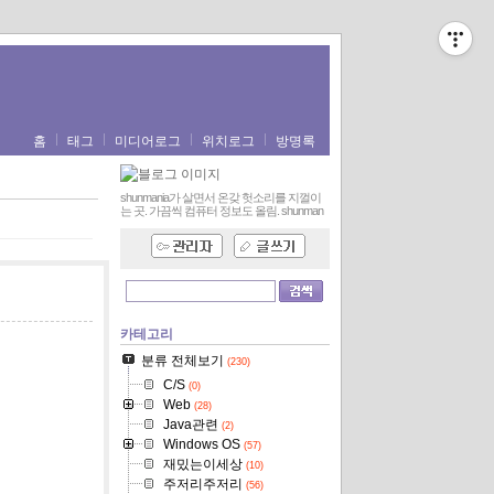
홈
태그
미디어로그
위치로그
방명록
shunmania가 살면서 온갖 헛소리를 지껄이
는 곳. 가끔씩 컴퓨터 정보도 올림.
shunman
카테고리
분류 전체보기
(230)
C/S
(0)
Web
(28)
Java관련
(2)
Windows OS
(57)
재밌는이세상
(10)
주저리주저리
(56)