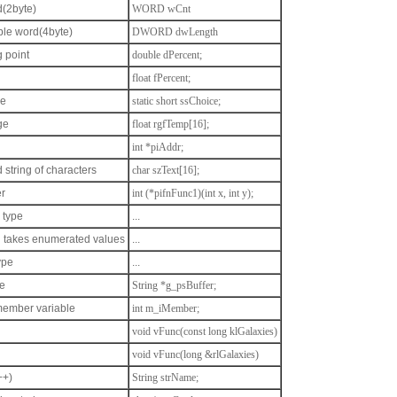
(2byte)
WORD wCnt
le word(4byte)
DWORD dwLength
g point
double dPercent;
float fPercent;
le
static short ssChoice;
ge
float rgfTemp[16];
int *piAddr;
 string of characters
char szText[16];
er
int (*pifnFunc1)(int x, int y);
 type
...
h takes enumerated values
...
ype
...
e
String *g_psBuffer;
 member variable
int m_iMember;
void vFunc(const long klGalaxies)
void vFunc(long &rlGalaxies)
++)
String strName;