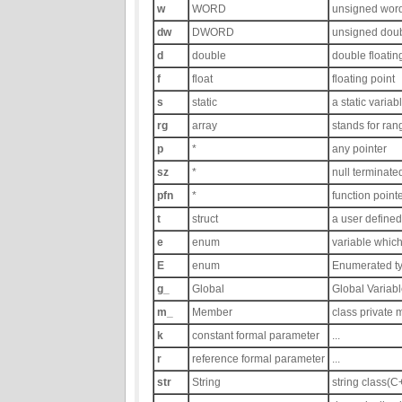
w
WORD
unsigned word
dw
DWORD
unsigned doub
d
double
double floatin
f
float
floating point
s
static
a static variab
rg
array
stands for ran
p
*
any pointer
sz
*
null terminated
pfn
*
function point
t
struct
a user defined
e
enum
variable whic
E
enum
Enumerated t
g_
Global
Global Variabl
m_
Member
class private
k
constant formal parameter
...
r
reference formal parameter
...
str
String
string class(C