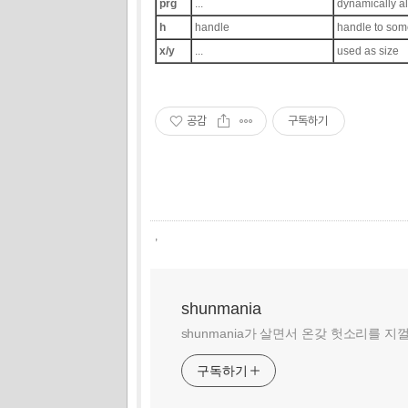
prg
...
dynamically al
h
handle
handle to som
x/y
...
used as size
공감
구독하기
,
shunmania
shunmania가 살면서 온갖 헛소리를 지
구독하기