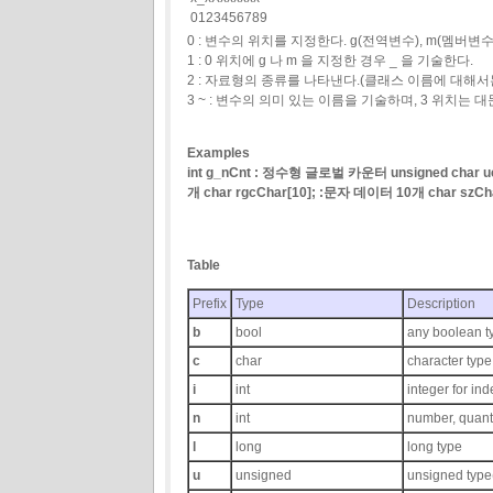
0123456789
0 : 변수의 위치를 지정한다. g(전역변수), m(멤버변수
1 : 0 위치에 g 나 m 을 지정한 경우 _ 을 기술한다.
2 : 자료형의 종류를 나타낸다.(클래스 이름에 대해
3 ~ : 변수의 의미 있는 이름을 기술하며, 3 위치는
Examples
int g_nCnt : 정수형 글로벌 카운터 unsigned char u
개 char rgcChar[10]; :문자 데이터 10개 char s
Table
Prefix
Type
Description
b
bool
any boolean t
c
char
character type
i
int
integer for ind
n
int
number, quant
l
long
long type
u
unsigned
unsigned type