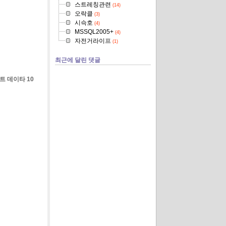
스트레칭관련
(14)
오락클
(3)
시슥호
(4)
MSSQL2005+
(4)
자전거라이프
(1)
최근에 달린 댓글
바이트 데이타 10