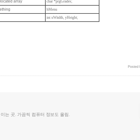
located array
char *prgGrades;
ething
hMenu
int xWitdth, yHeight;
Posted
껄이는 곳. 가끔씩 컴퓨터 정보도 올림.