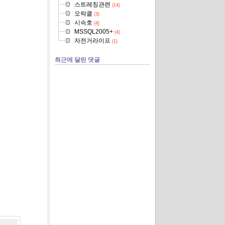
스트레칭관련
(14)
오락클
(3)
시슥호
(4)
MSSQL2005+
(4)
자전거라이프
(1)
최근에 달린 댓글