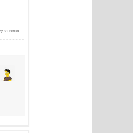
shunman
 by