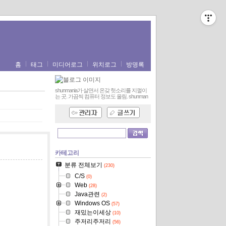
홈
태그
미디어로그
위치로그
방명록
shunmania가 살면서 온갖 헛소리를 지껄이
는 곳. 가끔씩 컴퓨터 정보도 올림.
shunman
카테고리
분류 전체보기
(230)
C/S
(0)
Web
(28)
Java관련
(2)
Windows OS
(57)
재밌는이세상
(10)
주저리주저리
(56)