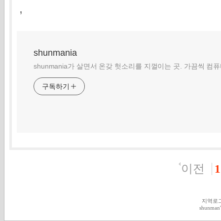
,
shunmania
shunmania가 살면서 온갖 헛소리를 지껄이는 곳. 가끔씩 컴
구독하기
이전
1
지역로
shunman