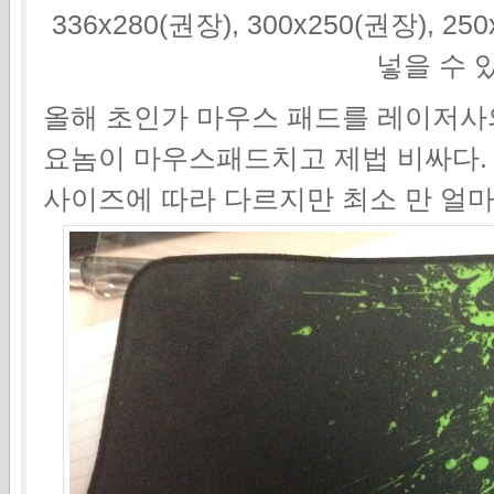
336x280(권장), 300x250(권장), 2
넣을 수 
올해 초인가 마우스 패드를 레이저사
요놈이 마우스패드치고 제법 비싸다
사이즈에 따라 다르지만 최소 만 얼마