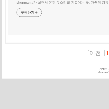
shunmania가 살면서 온갖 헛소리를 지껄이는 곳. 가끔씩 컴
구독하기
이전
1
지역로
shunman