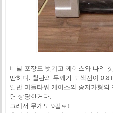
비닐 포장도 벗기고 케이스와 나의 첫
딴하다. 철판의 두께가 도색전이 0.8
일반 미들타워 케이스의 중저가형의 철
면 상당한거다.
그래서 무게도 9킬로!!