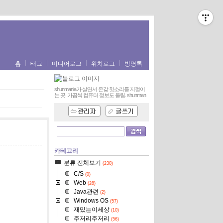
홈
태그
미디어로그
위치로그
방명록
shunmania가 살면서 온갖 헛소리를 지껄이
는 곳. 가끔씩 컴퓨터 정보도 올림.
shunman
카테고리
분류 전체보기
(230)
C/S
(0)
Web
(28)
Java관련
(2)
Windows OS
(57)
재밌는이세상
(10)
주저리주저리
(56)