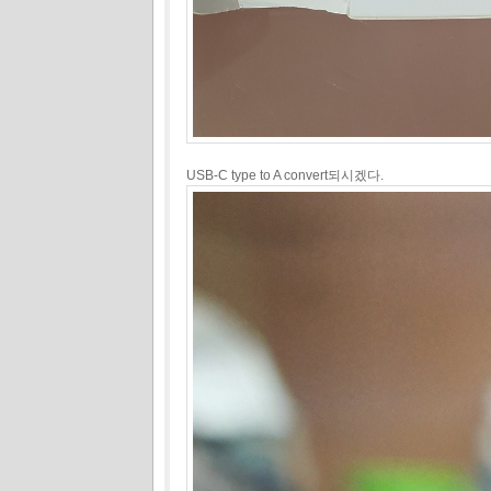
USB-C type to A convert되시겠다.