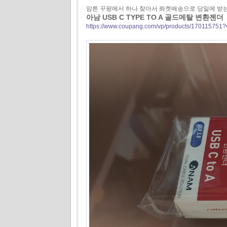
암튼 꾸팡에서 하나 찾아서 롸켓배송으로 당일에 받는
아남 USB C TYPE TO A 골드메탈 변환젠더
https://www.coupang.com/vp/products/170115751