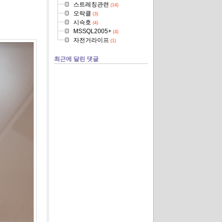
스트레칭관련
(14)
오락클
(3)
시슥호
(4)
MSSQL2005+
(4)
자전거라이프
(1)
최근에 달린 댓글