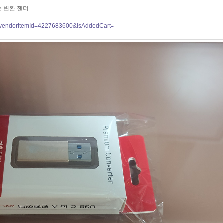
 변환 젠더.
?vendorItemId=4227683600&isAddedCart=