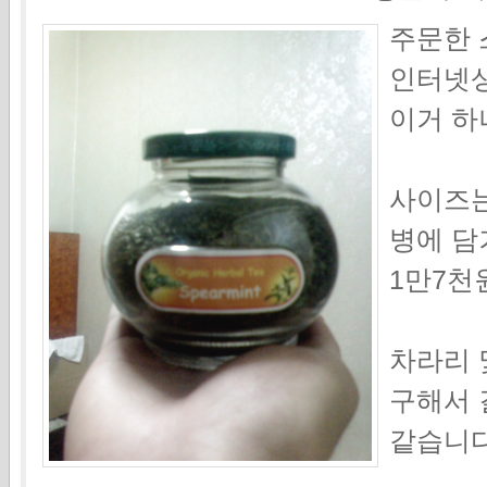
주문한 
인터넷상
이거 하
사이즈는
병에 담
1만7천원이
차라리 
구해서 
같습니다.