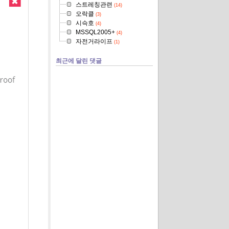
스트레칭관련
(14)
오락클
(3)
시슥호
(4)
MSSQL2005+
(4)
자전거라이프
(1)
최근에 달린 댓글