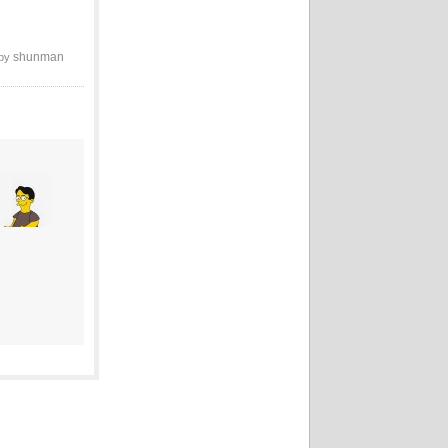
shunman
 by