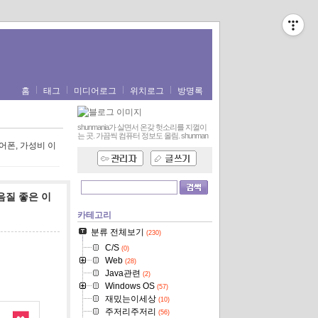
홈
태그
미디어로그
위치로그
방명록
shunmania가 살면서 온갖 헛소리를 지껄이
는 곳. 가끔씩 컴퓨터 정보도 올림.
shunman
 이어폰, 가성비 이
 음질 좋은 이
카테고리
분류 전체보기
(230)
C/S
(0)
Web
(28)
Java관련
(2)
Windows OS
(57)
재밌는이세상
(10)
주저리주저리
(56)