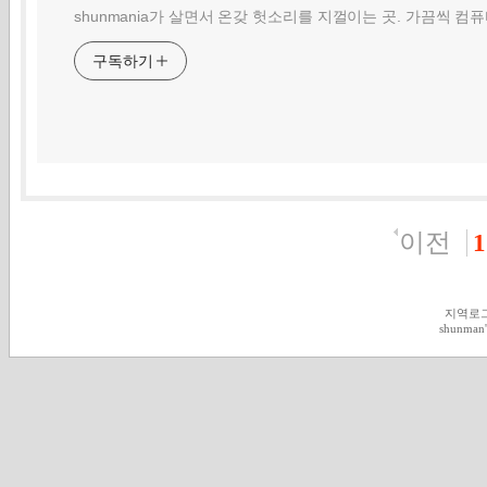
shunmania가 살면서 온갖 헛소리를 지껄이는 곳. 가끔씩 컴
구독하기
이전
1
지역로
shunman