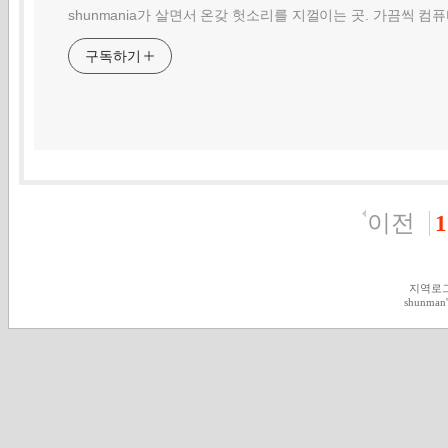
shunmania가 살면서 온갖 헛소리를 지껄이는 곳. 가끔씩 컴
구독하기
이전
1
지역로
shunman