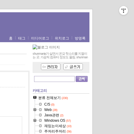
홈
태그
미디어로그
위치로그
방명록
shunmania가 살면서 온갖 헛소리를 지껄이
는 곳. 가끔씩 컴퓨터 정보도 올림.
shunman
카테고리
분류 전체보기
(230)
C/S
(0)
Web
(28)
Java관련
(2)
Windows OS
(57)
재밌는이세상
(10)
주저리주저리
(56)