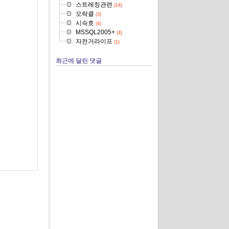
스트레칭관련
(14)
오락클
(3)
시슥호
(4)
MSSQL2005+
(4)
자전거라이프
(1)
최근에 달린 댓글