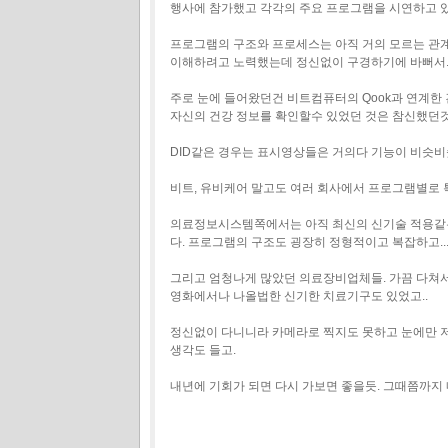
행사에 참가했고 각각의 주요 프로그램을 시연하고 있었
프로그램의 구조와 프로세스는 아직 거의 모르는 관
이해하려고 노력했는데 정신없이 구경하기에 바뻐서....
주로 눈에 들어왔던건 비트컴퓨터의 Qook과 연계한 
자신의 건강 정보를 확인할수 있었던 것은 참신했던것
DID같은 경우는 표시영상들은 거의다 기능이 비슷비슷
비트, 유비케어 말고도 여러 회사에서 프로그램별로 특징이 있
의료정보시스템쪽에서는 아직 최신의 신기술 적용같은
다. 프로그램의 구조도 굉장히 정형적이고 복잡하고...
그리고 엄청나게 많았던 의료장비업체들. 가끔 다쳐
영화에서나 나올법한 신기한 치료기구도 있었고..
정신없이 다니니라 카메라로 찍지도 못하고 눈에만 저
생각도 들고.
내년에 기회가 되면 다시 가보면 좋을듯. 그때쯤까지