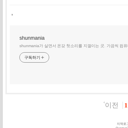
,
shunmania
shunmania가 살면서 온갖 헛소리를 지껄이는 곳. 가끔씩 컴
구독하기
이전
1
지역로
shunman