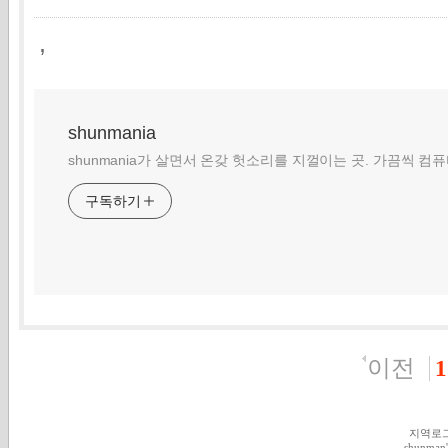
,
shunmania
shunmania가 살면서 온갖 헛소리를 지껄이는 곳. 가끔씩 컴
구독하기
이전
1
지역로
shunman