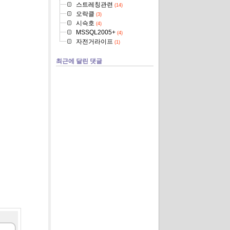
스트레칭관련
(14)
오락클
(3)
시슥호
(4)
MSSQL2005+
(4)
자전거라이프
(1)
최근에 달린 댓글