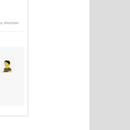
shunman
 by