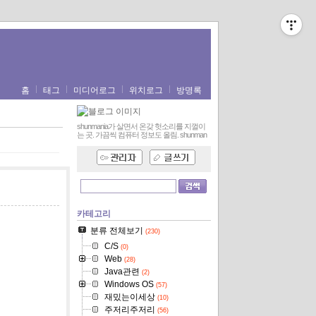
홈
태그
미디어로그
위치로그
방명록
shunmania가 살면서 온갖 헛소리를 지껄이
는 곳. 가끔씩 컴퓨터 정보도 올림.
shunman
카테고리
분류 전체보기
(230)
C/S
(0)
Web
(28)
Java관련
(2)
Windows OS
(57)
재밌는이세상
(10)
주저리주저리
(56)