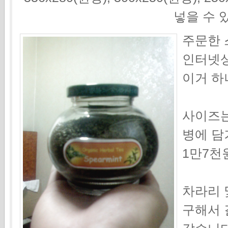
넣을 수 
주문한 
인터넷상
이거 하
사이즈는
병에 담
1만7천원이
차라리 
구해서 