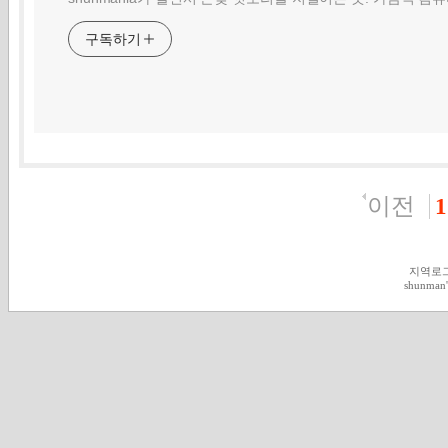
구독하기
이전
1
지역로
shunman