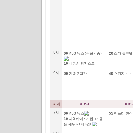
5시
00
KBS 뉴스 (수화방송)
20
스타 골든벨
10
사랑의 리퀘스트
6시
00
가족오락관
40
스펀지 2.0
저녁
KBS1
KBS
7시
00
KBS 뉴스
55
며느리 전
10
과학카페 <기합, 내 몸
을 깨우다! 제1편>