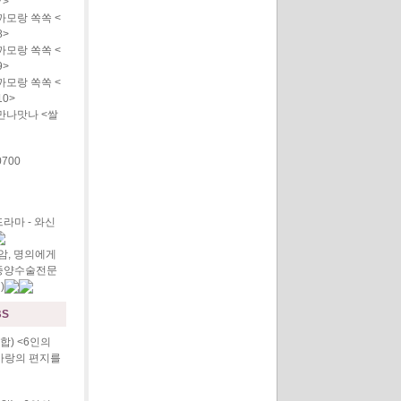
7>
모랑 쏙쏙 <
8>
모랑 쏙쏙 <
9>
모랑 쏙쏙 <
10>
만나맛나 <쌀
700
라마 - 와신
암, 명의에게
뇌종양수술전문
)
BS
합) <6인의
사랑의 편지를