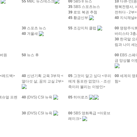
계
55
MBC 뉴스데스크
00
SBS 8 뉴스
10
다큐-인(종
35
SBS 스포츠뉴스
행복전령사, 
39
로또 복권 추첨
전하다 - 2부>
45
황금신부
40
지식채널e
30
스포츠 뉴스
55
조강지처 클럽
00
명랑주식회
40
겨울새
바리스타 3총
30
한국말 요
림과 나이 세는
버원
50
뉴스 후
00
EBS 스페
금 앙상블 이
<레드백>
40
신년기획 교육 3부작 <
05
그것이 알고 싶다 <우리
00
세계의 명화
열다섯 살, 꿈의 교실 2부>
에게 동포란 없었다. - 조선
험>
족이라 불리는 이방인>
섹슈얼 프렌
40
(DVS) CSI 뉴욕
05
히어로즈
30
(DVS) CSI 뉴욕
00
SBS 영화특급 <아웃브
레이크>