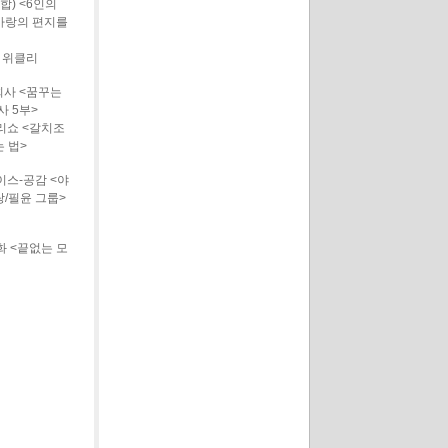
합) <6인의
사랑의 편지를
 위클리
사 <꿈꾸는
사 5부>
리쇼 <갈치조
 법>
이스-공감 <야
랑/필윤 그룹>
 <끝없는 모