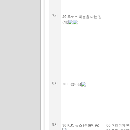
7시
40
후토스-하늘을 나는 집
(재)
8시
30
아침마당
9시
30
KBS 뉴스 (수화방송)
00
착한여자 