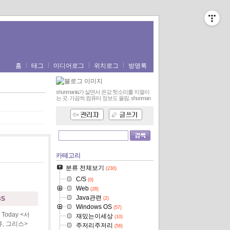
홈
태그
미디어로그
위치로그
방명록
shunmania가 살면서 온갖 헛소리를 지껄이
는 곳. 가끔씩 컴퓨터 정보도 올림.
shunman
카테고리
분류 전체보기
(230)
C/S
(0)
Web
(28)
Java관련
BS
(2)
Windows OS
(57)
 Today <서
재밌는이세상
(10)
, 그리스>
주저리주저리
(56)