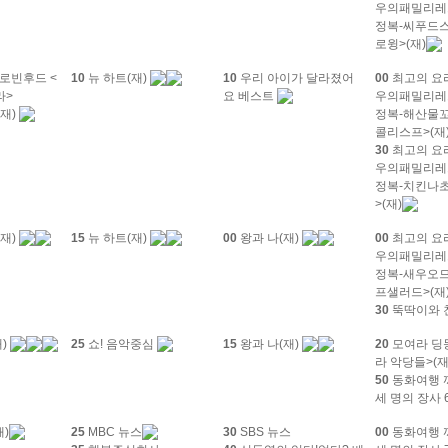
우의패밀리레
정복-씨푸드
로윙>(재)
로빈후드 <
10
뉴 하트(재)
10
우리 아이가 달라졌어
00
최고의 요
라>
요 베스트
우의패밀리레
재)
정복-해산물
콜리스프>(재
30
최고의 요
우의패밀리레
정복-치킨나
>(재)
재)
15
뉴 하트(재)
00
왕과 나(재)
00
최고의 요
우의패밀리레
정복-새우오
프샐러드>(재
30
뚝딱이와 
)
25
쇼! 음악중심
15
왕과 나(재)
20
모여라 딩
라 악당들>(재
50
동화여행 까
세 명의 장사 
재)
25
MBC 뉴스
30
SBS 뉴스
00
동화여행 까