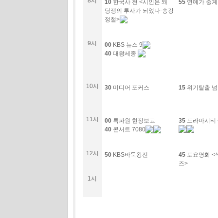
8시
10
한국사 전 <시인은 왜
55
연예가 중
당쟁의 투사가 되었나-송강
정철>
9시
00
KBS 뉴스 9
40
대왕세종
10시
30
미디어 포커스
15
위기탈출 넘
11시
00
특파원 현장보고
35
드라마시티 
40
콘서트 7080
12시
50
KBS바둑왕전
45
토요명화 <
즈>
1시