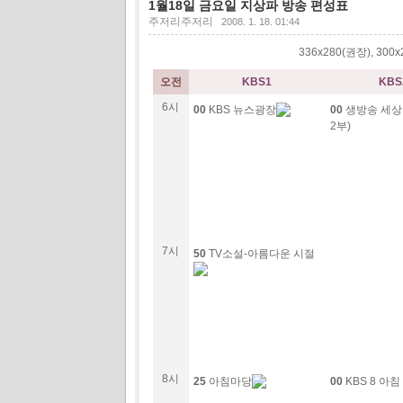
1월18일 금요일 지상파 방송 편성표
주저리주저리
2008. 1. 18. 01:44
336x280(권장), 30
오전
KBS1
KBS
6시
00
KBS 뉴스광장
00
생방송 세상의
2부)
7시
50
TV소설-아름다운 시절
8시
25
아침마당
00
KBS 8 아