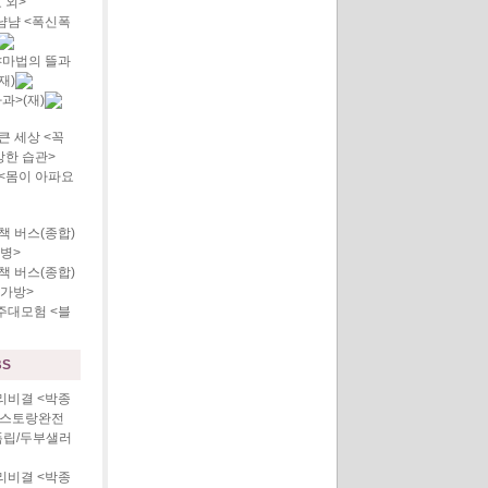
 외>
냠냠 <폭신폭
<마법의 뜰과
재)
과>(재)
큰 세상 <꼭
강한 습관>
<몸이 아파요
책 버스(종합)
 병>
책 버스(종합)
 가방>
주대모험 <블
BS
리비결 <박종
스토랑완전
폭립/두부샐러
리비결 <박종