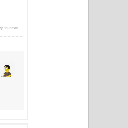
shunman
 by