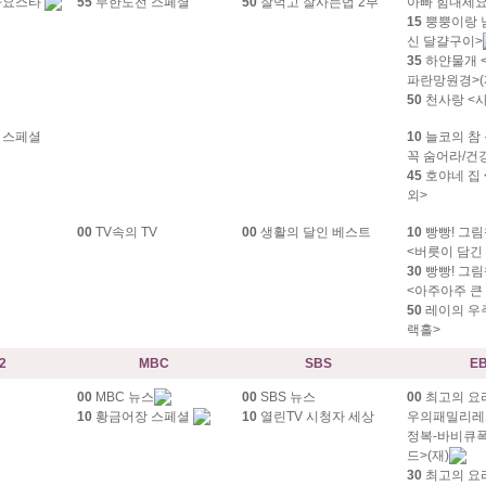
가요스타
55
무한도전 스페셜
50
잘먹고 잘사는법 2부
아빠 힘내세요
15
뿡뿡이랑 
신 달걀구이>
35
하얀물개 
파란망원경>(
50
천사랑 <사
 스페셜
10
늘코의 참 
꼭 숨어라/건
45
호야네 집 
외>
다
00
TV속의 TV
00
생활의 달인 베스트
10
빵빵! 그림
<버릇이 담긴
30
빵빵! 그림
<아주아주 큰
50
레이의 우
랙홀>
2
MBC
SBS
E
00
MBC 뉴스
00
SBS 뉴스
00
최고의 요
10
황금어장 스페셜
10
열린TV 시청자 세상
우의패밀리레
정복-바비큐
드>(재)
30
최고의 요