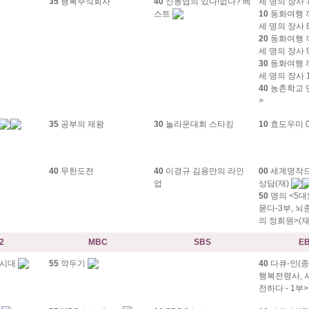
35
행복주식회사
40
신동엽의 있다!없다? 베
세 명의 장사 
스트
10
동화여행 까
세 명의 장사 
20
동화여행 까
세 명의 장사 
30
동화여행 까
세 명의 장사 
40
농촌학교 
>
35
공부의 제왕
30
놀라운대회 스타킹
10
효도우미 0
40
무한도전
40
이경규 김용만의 라인
00
세계명작드
업
상담(재)
50
명의 <5대
묻다-3부, 
의 정희원>(재
2
MBC
SBS
E
성시대
55
깍두기
40
다큐-인(종
행복전령사, 
전하다 - 1부>