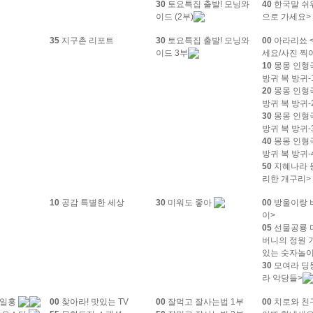
30
토요특집 출발! 모닝와
40
한국말 쉬
이드 (2부)
으로 가세요>
35
지구촌 리포트
30
토요특집 출발! 모닝와
00
아라리쑈 
이드 3부
세요/사진 찍
10
몽몽 인형
방귀 복 방귀-
20
몽몽 인형
방귀 복 방귀-
30
몽몽 인형
방귀 복 방귀-
40
몽몽 인형
방귀 복 방귀-
50
지혜나라 
리한 개구리>
10
공감 특별한 세상
30
미워도 좋아
00
방울이랑 
이>
05
선물공룡 디
버니의 정원 가
있는 숫자놀이
30
모여라 딩
라 악당들>
백일홍
00
찾아라! 맛있는 TV
00
잘먹고 잘사는법 1부
00
치로와 친구