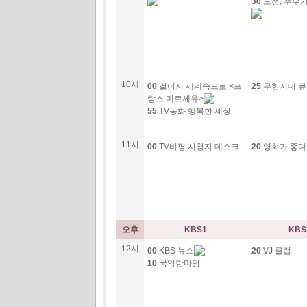
30
도전, 주부
10시
00
걸어서 세계속으로 <프
25
무한지대 큐
랑스 마르세유>
55
TV동화 행복한 세상
11시
00
TV비평 시청자 데스크
20
영화가 좋
오후
KBS1
KBS
12시
00
KBS 뉴스
20
VJ 클럽
10
국악한마당