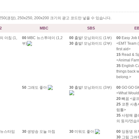
0x250(권장), 250x250, 200x200 크기의 광고 코드만 넣을 수 있습니다.
2
MBC
SBS
E
 아침 (1,
00
MBC 뉴스투데이 (1,2
00
출발! 모닝와이드 (1부)
00
Easy Job 
부)
30
출발! 모닝와이드 (2부)
<EMT Team (
first aid>
15
Read & S
<Animal Far
35
English Ca
things back 
belong.>
50
그래도 좋아
30
출발! 모닝와이드 (3부)
00
GO GO G
<What Would
20
빼꼼 <골프
25
코툰 사총사
럼틀>
35
사랑해 클
의 둥지/연습
침 뉴스타임
30
생방송 오늘 아침
30
미워도 좋아
00
딩동댕 유
30
그림 그려줘