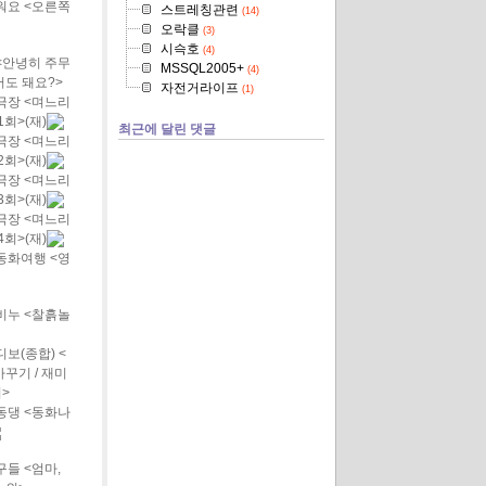
워요 <오른쪽
스트레칭관련
(14)
오락클
(3)
시슥호
(4)
<안녕히 주무
MSSQL2005+
(4)
어도 돼요?>
자전거라이프
(1)
극장 <며느리
1회>(재)
최근에 달린 댓글
극장 <며느리
2회>(재)
극장 <며느리
3회>(재)
극장 <며느리
4회>(재)
동화여행 <영
비누 <찰흙놀
보(종합) <
꾸기 / 재미
>
동댕 <동화나
들 <엄마,