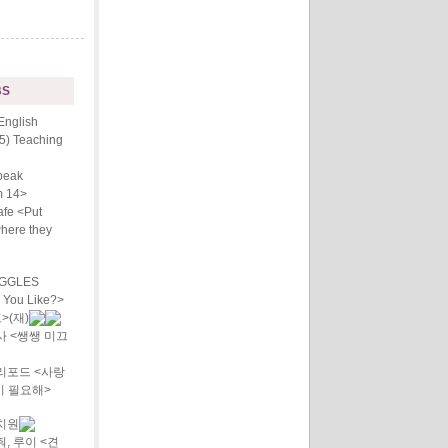
BS
English
5) Teaching
peak
m 14>
fe <Put
where they
IGGLES
 You Like?>
>(재)
 <쌩쌩 미끄
리포드 <사랑
이 필요해>
치원
, 루이 <견