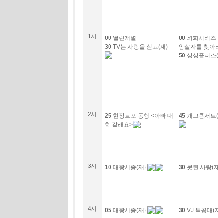
1시
00
열린채널
00
외화시리즈 
30
TV는 사랑을 싣고(재)
암살자를 찾아
50
상상플러스(
2시
25
현장르포 동행 <아빠 대
45
개그콘서트(
학 갈래요>
3시
10
대왕세종(재)
30
못된 사랑(재
4시
05
대왕세종(재)
30
VJ 특공대(