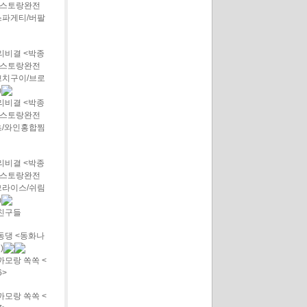
스토랑완전
스파게티/버팔
리비결 <박종
스토랑완전
꼬치구이/브로
)
리비결 <박종
스토랑완전
초/와인홍합찜
리비결 <박종
스토랑완전
므라이스/쉬림
)
친구들
동댕 <동화나
)
모랑 쏙쏙 <
6>
모랑 쏙쏙 <