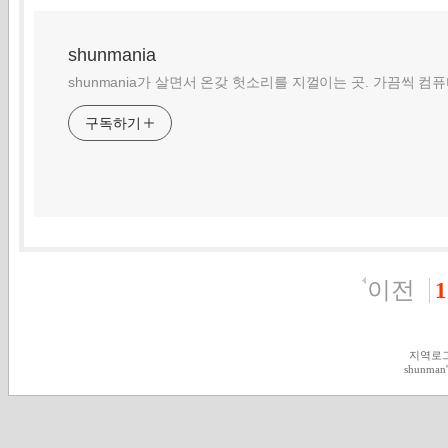
shunmania
shunmania가 살면서 온갖 헛소리를 지껄이는 곳. 가끔씩 컴
구독하기
이전
1
지역로
shunman