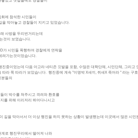
아놓았고 샛길들에도 경찰들이
집회에 참석한 시민들이
길을 막아놓고 경찰들이 지키고 있었습니다.
길래 사방을 두리번거리는데
가는것이 보였습니다.
ID가 시민들 폭행하여 경찰에게 연락을
 데려가는것이었습니다.
행진중이었는데 다음 아고라 네티즌 깃발을 포함, 수많은 대학단체, 시민단체, 그리고
따라 쭉 따라가 보았습니다. 행진중에 계속 "이명박 X새끼, 쥐새X 죽어라 " 라는 구
민분들의
들이 박수를 쳐주시고 격려와 환호를
유지를 위해 이리저리 뛰어다니시고
 길을 막아서서 더 이상 행진을 하지 못하는 상황이 발생했는데 이곳에서 많은 시민
관계로 행진무리에서 떨어져 나와