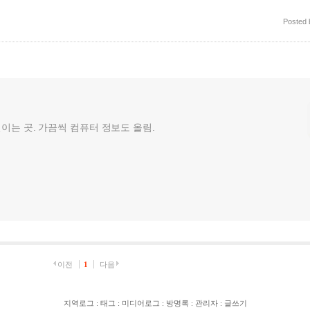
Posted
껄이는 곳. 가끔씩 컴퓨터 정보도 올림.
이전
1
다음
지역로그
:
태그
:
미디어로그
:
방명록
:
관리자
:
글쓰기