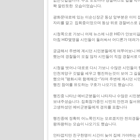
없는것같습니다. 주요 도로마다 경찰버스로 길을 막
쫙 깔린듯한 모습이었습니다.
광화문대로에 있는 이순신장군 동상 앞부분은 이미 
자리를 깔고 집회중이었으며 동상 뒤로 경찰버스로 
시청쪽으로 가보니 어제 뉴스에 나온 HID가 안보이
마침 HID몇명을 시민들이 둘러싸서 어디론가 데려
궁금해서 주변에 계시던 시민분들에게 여쭈어보니 H
했는데 경찰들이 오질 않자 시민들이 직접 경찰서로
시청을 벗어나 대로로 다시 가보니 수많은 시민들이 
인천계양구 깃발을 세우고 행진하는것이 보여 그 길을 
했으며 "평화시위 함께해요~"라며 주변에 계시던 시
행진 참여를 유도하는 구호가 나오기도 했습니다.
행진중 나타난 예비군분들이 나타자나 수많은 시민분
보내주셨습니다. 집회참가중인 시민의 안전과 질서
고생하셨던 예비군분들에게 경의를 표합니다
행진중에 정확히 어느쪽인지는 모르겠지만 전의경들이
왕좌왕하는 모습이 나오기도 했습니다.
안타깝지만 친구한명이 시간이 늦어 집에 가야하는 