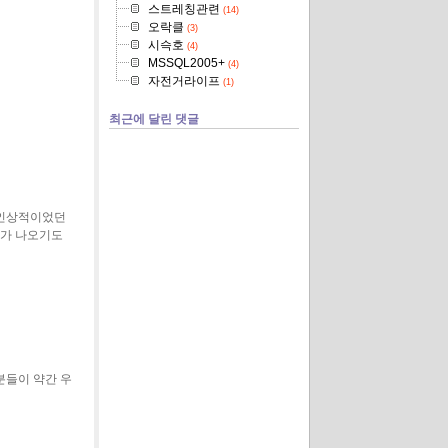
스트레칭관련
(14)
오락클
(3)
시슥호
(4)
MSSQL2005+
(4)
자전거라이프
(1)
최근에 달린 댓글
 인상적이었던
호가 나오기도
분들이 약간 우