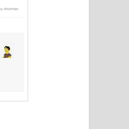
shunman
 by