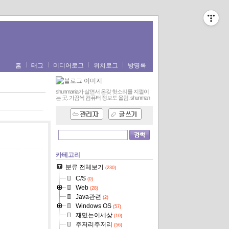
홈
태그
미디어로그
위치로그
방명록
shunmania가 살면서 온갖 헛소리를 지껄이
는 곳. 가끔씩 컴퓨터 정보도 올림.
shunman
카테고리
분류 전체보기
(230)
C/S
(0)
Web
(28)
Java관련
(2)
Windows OS
(57)
재밌는이세상
(10)
주저리주저리
(56)