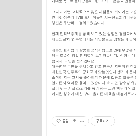
서대문쪽으로 돌아갔는데 이곳에서도 많은 시민들이
그리고 어떤 교회쪽으로 많은 사람들이 뛰어가는 모
인터넷 생중계 TV를 보니 이곳이 서문안교회였더군
행진은 무난하고 평화로웠습니다.
현제 인터넷중계를 통해 보고 있는 상황은 경찰쪽에
새문안교회 및 주변에서는 시민분들고 경찰들이 몸싸
대통령 한사람의 잘못된 정책시행으로 인해 수많은 
있는 모습이 정말 안타깝게 느껴졌습니다. 이명박 
합니다. 국민을 섬기겠다던
대통령은 국민을 무시하고 있고 민중의 지팡이인 경
대한민국 민주주의 공화국이 맞는것인지 생각이 듭니
솔직히 저는 고기를 좋아하기 때문에 값싸고 질좋은
얼마든지 먹어줄 용의가 있습니다. 하지만 광우병 
질이 낮은 저질 소고기를 속여 파는 그런 행위가 안
이러한 행위에 대한 부디 올바른 대책을 내놓아주셔
공감
구독하기