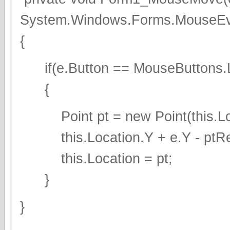
System.Windows.Forms.MouseEv
{
if(e.Button == MouseButtons.L
{
Point pt = new Point(this.Loca
this.Location.Y + e.Y - ptRe
this.Location = pt;
}
}