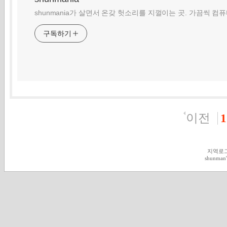
shunmania가 살면서 온갖 헛소리를 지껄이는 곳. 가끔씩 컴
구독하기
이전
1
지역로
shunman