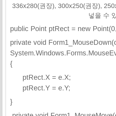
336x280(권장), 300x250(권장), 2
넣을 수 
public Point ptRect = new Point(0,
private void Form1_MouseDown(o
System.Windows.Forms.MouseEv
{
ptRect.X = e.X;
ptRect.Y = e.Y;
}
private void Form1_MouseMove(o