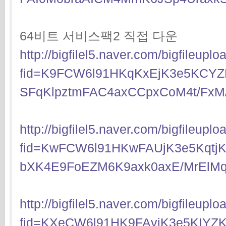
64비트 서비스팩2 직접 다운
http://bigfilel5.naver.com/bigfileup
fid=K9FCW6l91HKqKxEjK3e5KCYZ
SFqKlpztmFAC4axCCpxCoM4t/FxM
http://bigfilel5.naver.com/bigfileup
fid=KwFCW6l91HKwFAUjK3e5Kqtj
bXK4E9FoEZM6K9axk0axE/MrElMq
http://bigfilel5.naver.com/bigfileup
fid=KXeCW6l91HK9FAvjK3e5KIYZ