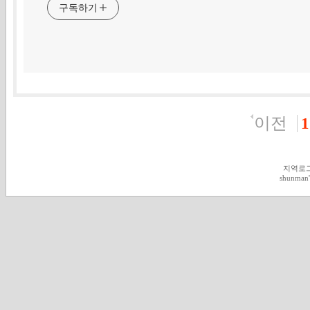
구독하기
이전
1
지역로
shunman