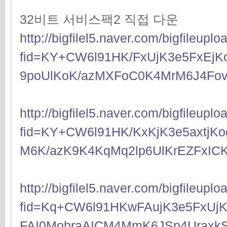
32비트 서비스팩2 직접 다운
http://bigfilel5.naver.com/bigfileup
fid=KY+CW6l91HK/FxUjK3e5FxEj
9poUlKoK/azMXFoC0K4MrM6J4Fov
http://bigfilel5.naver.com/bigfileup
fid=KY+CW6l91HK/KxKjK3e5axtjK
M6K/azK9K4KqMq2lp6UlKrEZFxIC
http://bigfilel5.naver.com/bigfileup
fid=Kq+CW6l91HKwFAujK3e5FxUj
FAI0MobraAICM4MmK6JSp4Uraxk