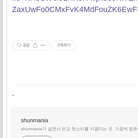
ZaxUwFo0CMxFvK4MdFouZK6Ew
공감
구독하기
,
shunmania
shunmania가 살면서 온갖 헛소리를 지껄이는 곳. 가끔씩 컴