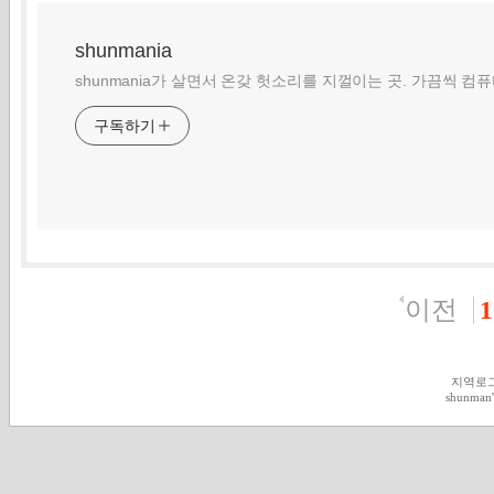
shunmania
shunmania가 살면서 온갖 헛소리를 지껄이는 곳. 가끔씩 컴
구독하기
이전
1
지역로
shunman