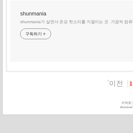
shunmania
shunmania가 살면서 온갖 헛소리를 지껄이는 곳. 가끔씩 컴
구독하기
이전
1
지역로
shunman