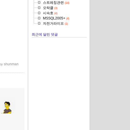
스트레칭관련
(14)
오락클
(3)
시슥호
(4)
MSSQL2005+
(4)
자전거라이프
(1)
최근에 달린 댓글
shunman
 by