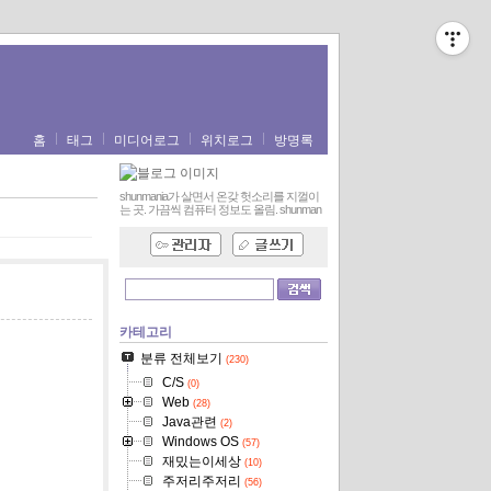
홈
태그
미디어로그
위치로그
방명록
shunmania가 살면서 온갖 헛소리를 지껄이
는 곳. 가끔씩 컴퓨터 정보도 올림.
shunman
카테고리
분류 전체보기
(230)
C/S
(0)
Web
(28)
Java관련
(2)
Windows OS
(57)
재밌는이세상
(10)
주저리주저리
(56)