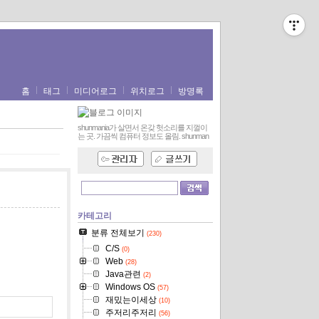
홈
태그
미디어로그
위치로그
방명록
shunmania가 살면서 온갖 헛소리를 지껄이
는 곳. 가끔씩 컴퓨터 정보도 올림.
shunman
카테고리
분류 전체보기
(230)
C/S
(0)
Web
(28)
Java관련
(2)
Windows OS
(57)
재밌는이세상
(10)
주저리주저리
(56)