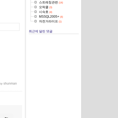
스트레칭관련
(14)
오락클
(3)
시슥호
(4)
MSSQL2005+
(4)
자전거라이프
(1)
최근에 달린 댓글
shunman
 by