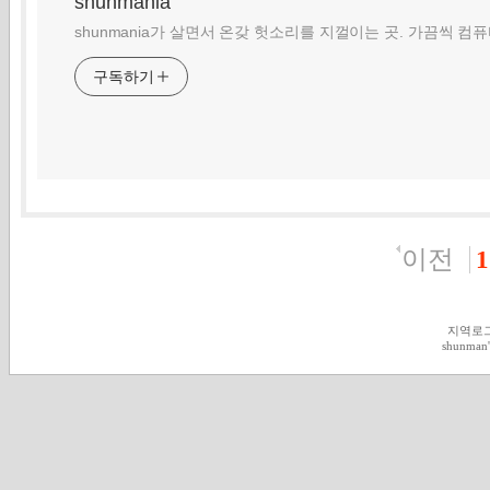
shunmania
shunmania가 살면서 온갖 헛소리를 지껄이는 곳. 가끔씩 컴
구독하기
이전
1
지역로
shunman