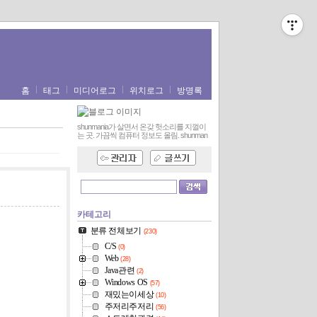
홈
태그
미디어로그
위치로그
방명록
shunmania가 살면서 온갖 헛소리를 지껄이
는 곳. 가끔씩 컴퓨터 정보도 올림.
shunman
카테고리
분류 전체보기
(230)
C/S
(0)
Web
(28)
Java관련
(2)
Windows OS
(57)
재밌는이세상
(10)
주저리주저리
(56)