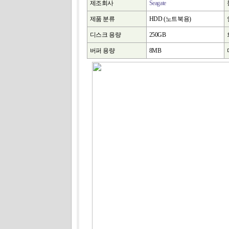
제조회사
Seagate
제품 분류
HDD (노트북용)
디스크 용량
250GB
버퍼 용량
8MB