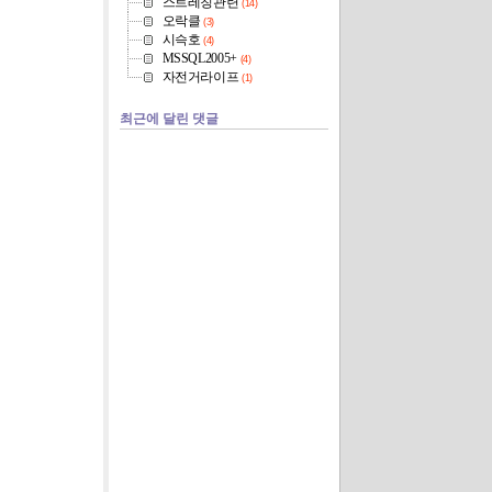
스트레칭관련
(14)
오락클
(3)
시슥호
(4)
MSSQL2005+
(4)
자전거라이프
(1)
최근에 달린 댓글