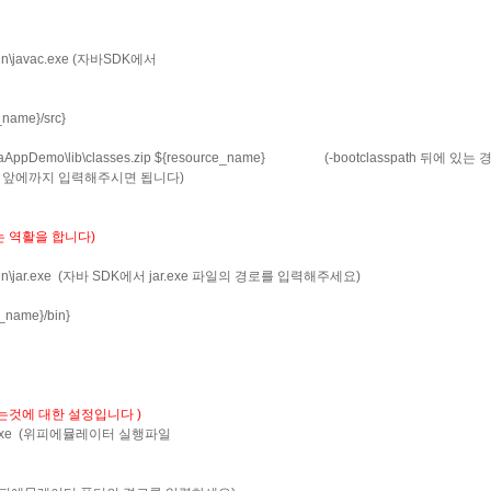
\bin\javac.exe (자바SDK에서
_name}/src}
JavaAppDemo\lib\classes.zip ${resource_name} (-bootclasspath 뒤에 
p 부분 앞에까지 입력해주시면 됩니다)
주는 역활을 합니다)
_02\bin\jar.exe (자바 SDK에서 jar.exe 파일의 경로를 입력해주세요)
_name}/bin}
해주는것에 대한 설정입니다 )
Emul.exe (위피에뮬레이터 실행파일