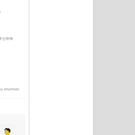
n
해주신뒤에
shunman
 by