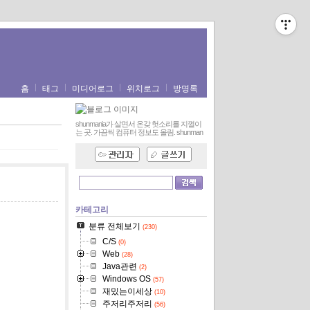
홈
태그
미디어로그
위치로그
방명록
shunmania가 살면서 온갖 헛소리를 지껄이
는 곳. 가끔씩 컴퓨터 정보도 올림.
shunman
카테고리
분류 전체보기
(230)
C/S
(0)
Web
(28)
Java관련
(2)
Windows OS
(57)
재밌는이세상
(10)
주저리주저리
(56)