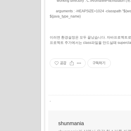
working directory : C:\AromaWIPI\Emul
arguments : -HEAPSIZE=1024 -classpath "${worksp
${java_type_name}
이러면 환경설정은 모두 끝났습니다. 자바프로젝트로 만드
프로젝트 주가에서는 class파일을 만드실때 supercl
공감
구독하기
,
shunmania