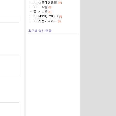
스트레칭관련
(14)
오락클
(3)
시슥호
(4)
MSSQL2005+
(4)
자전거라이프
(1)
최근에 달린 댓글