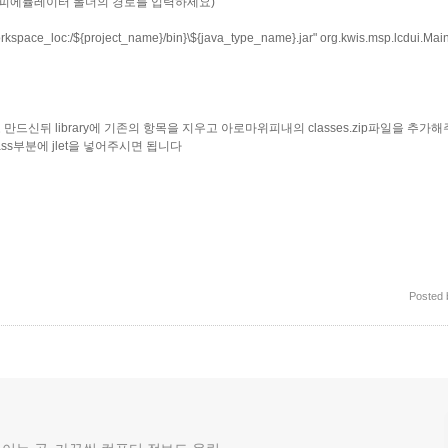
ator\ (위피에뮬레이터 폴더의 경로를 입력하세요)
ace_loc:/${project_name}/bin}\${java_type_name}.jar" org.kwis.msp.lcdui.Mai
신뒤 library에 기존의 항목을 지우고 아로마위피내의 classes.zip파일을 추가
ass부분에 jlet을 넣어주시면 됩니다
Posted