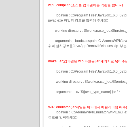
wipi_compiler (소스를 컴파일하는 역활을 합니다)
location : C:\Program Files\Java\jdk1.6.0_02
javac.exe 파일의 경로를 입력해 주세요)
working directory : ${workspace_loc:/${project
arguments : -bootclasspath C:\AromaWIPI\
위피 설치경로를JavaAppDemo\lib\classes.zi
make_jar(컴파일된 wipi파일을 jar 패키지로 묶어
location : C:\Program Files\Java\jdk1.6.0
working directory : ${workspace_loc:/${project
arguments : -cvf ${java_type_name}.jar *.*
WIPI emulator (jar파일을 위피에서 에뮬레이팅 
location : C:\AromaWIPI\Emulator\WIPI
경로를 입력하세요)