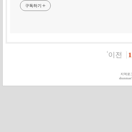
구독하기
이전
1
지역로
shunman