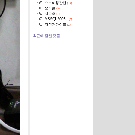
스트레칭관련
(14)
오락클
(3)
시슥호
(4)
MSSQL2005+
(4)
자전거라이프
(1)
최근에 달린 댓글