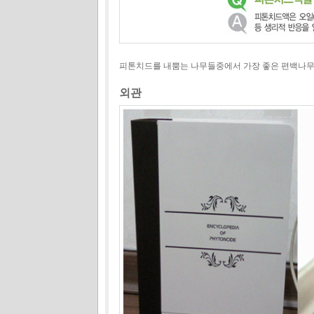
피톤치드를 내뿜는 나무들중에서 가장 좋은 편백나무
외관