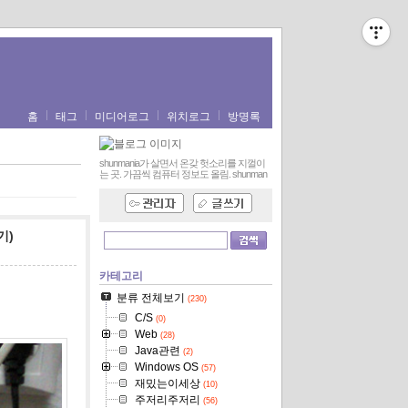
홈
태그
미디어로그
위치로그
방명록
shunmania가 살면서 온갖 헛소리를 지껄이
는 곳. 가끔씩 컴퓨터 정보도 올림.
shunman
기)
카테고리
분류 전체보기
(230)
C/S
(0)
Web
(28)
Java관련
(2)
Windows OS
(57)
재밌는이세상
(10)
주저리주저리
(56)