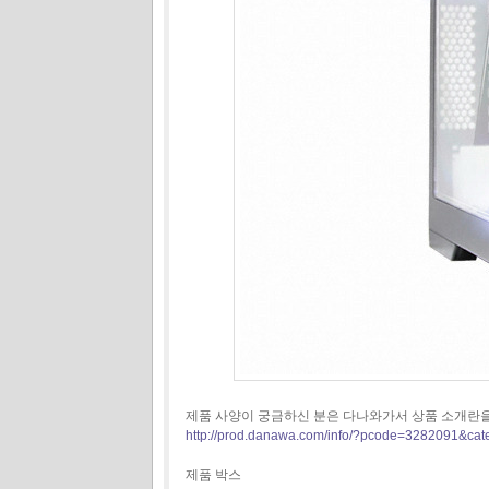
제품 사양이 궁금하신 분은 다나와가서 상품 소개란을
http://prod.danawa.com/info/?pcode=3282091&ca
제품 박스