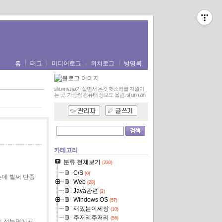
홈
태그
미디어로그
위치로그
방명록
shunmania가 살면서 온갖 헛소리를 지껄이
는 곳. 가끔씩 컴퓨터 정보도 올림.
shunman
카테고리
분류 전체보기
(230)
C/S
(0)
는데 벌써 단종
Web
(28)
Java관련
(2)
Windows OS
(57)
재밌는이세상
(10)
주저리주저리
(56)
는 성능면에서