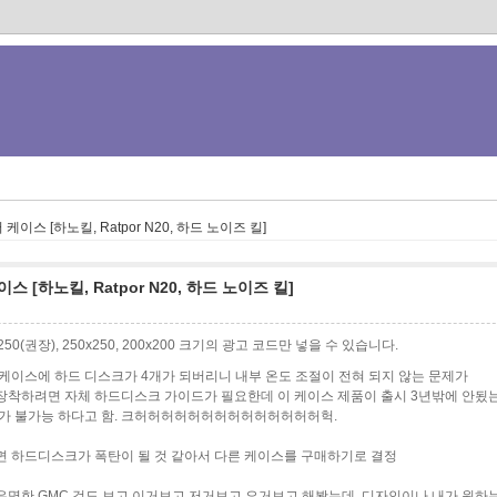
터 케이스 [하노킬, Ratpor N20, 하드 노이즈 킬]
이스 [하노킬, Ratpor N20, 하드 노이즈 킬]
0x250(권장), 250x250, 200x200 크기의 광고 코드만 넣을 수 있습니다.
0 케이스에 하드 디스크가 4개가 되버리니 내부 온도 조절이 전혀 되지 않는 문제가
장착하려면 자체 하드디스크 가이드가 필요한데 이 케이스 제품이 출시 3년밖에 안됬
매가 불가능 하다고 함. 크허허허허허허허허허허허허허허헉.
면 하드디스크가 폭탄이 될 것 같아서 다른 케이스를 구매하기로 결정
 유명한 GMC 것도 보고 이거보고 저거보고 요거보고 해봤는데, 디자인이나 내가 원하