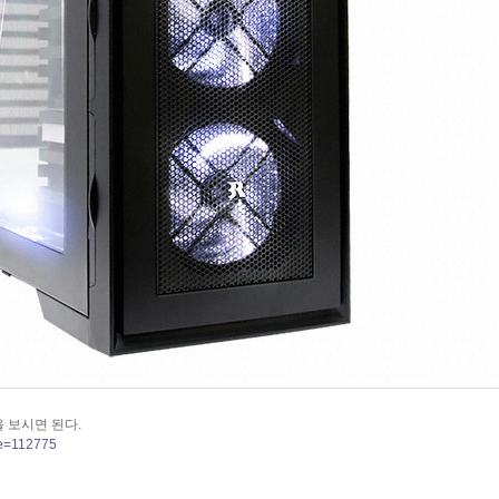
 보시면 된다.
te=112775