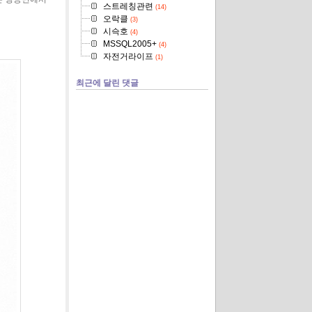
스트레칭관련
(14)
오락클
(3)
시슥호
(4)
MSSQL2005+
(4)
자전거라이프
(1)
최근에 달린 댓글