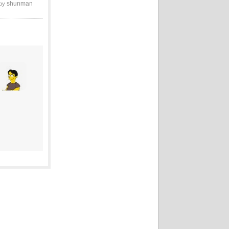
shunman
 by