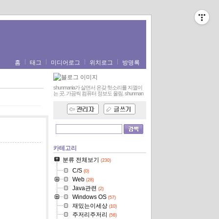
홈
태그
미디어로그
위치로그
방명록
shunmania가 살면서 온갖 헛소리를 지껄이
는 곳. 가끔씩 컴퓨터 정보도 올림.
shunman
카테고리
분류 전체보기
(230)
C/S
(0)
Web
(28)
Java관련
(2)
Windows OS
(57)
재밌는이세상
(10)
주저리주저리
(56)