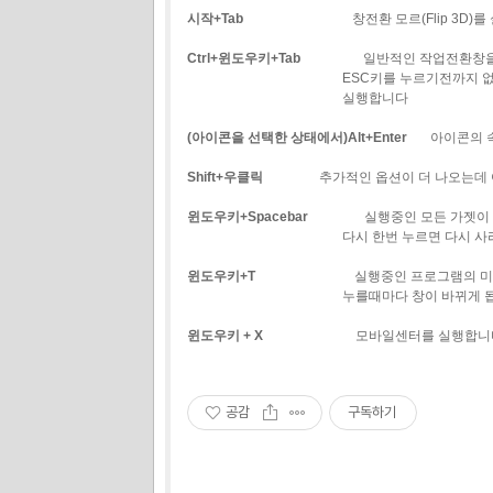
시작+Tab
창전환 모르(Flip 3D)를 
Ctrl+윈도우키+Tab
일반적인 작업전환창을 실
ESC키를 누르기전까지 없어지지
실행합니다
(아이콘을 선택한 상태에서)Alt+Enter
아이콘의 속
Shift+우클릭
추가적인 옵션이 더 나오는데 어떤
윈도우키+Spacebar
실행중인 모든 가젯이 화면
다시 한번 누르면 다시 사라
윈도우키+T
실행중인 프로그램의 미리보기
누를때마다 창이 바뀌게 됩
윈도우키 + X
모바일센터를 실행합니
공감
구독하기