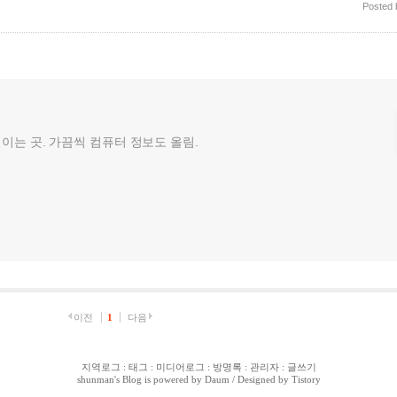
Posted
껄이는 곳. 가끔씩 컴퓨터 정보도 올림.
이전
1
다음
지역로그
:
태그
:
미디어로그
:
방명록
:
관리자
:
글쓰기
shunman
's Blog is powered by
Daum
/ Designed by
Tistory