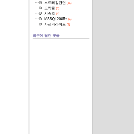
스트레칭관련
(14)
오락클
(3)
시슥호
(4)
MSSQL2005+
(4)
자전거라이프
(1)
최근에 달린 댓글