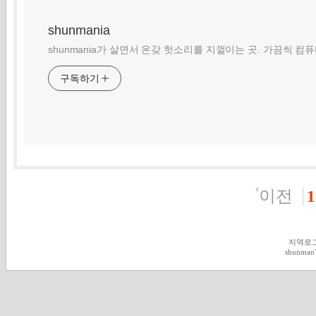
shunmania
shunmania가 살면서 온갖 헛소리를 지껄이는 곳. 가끔씩 컴
구독하기
이전
1
지역로
shunman