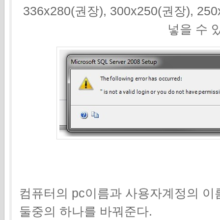
336x280(권장), 300x250(권장), 2
넣을 수 
컴퓨터의 pc이름과 사용자계정의 이
둘중의 하나를 바꿔준다.