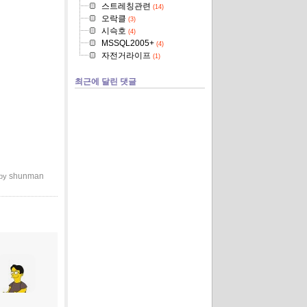
스트레칭관련
(14)
오락클
(3)
시슥호
(4)
MSSQL2005+
(4)
자전거라이프
(1)
최근에 달린 댓글
shunman
 by