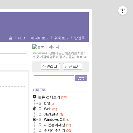
홈
태그
미디어로그
위치로그
방명록
shunmania가 살면서 온갖 헛소리를 지껄이
는 곳. 가끔씩 컴퓨터 정보도 올림.
shunman
카테고리
분류 전체보기
(230)
C/S
(0)
Web
(28)
Java관련
(2)
Windows OS
(57)
재밌는이세상
(10)
주저리주저리
(56)