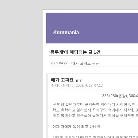
shunmania
'몸무게'에 해당되는 글 1건
배가 고파요 ㅠㅠ
2009.04.27
배가 고파요 ㅠㅠ
주저리주저리
2009. 4. 27. 07:18
336x280(권장), 30
군 병장 말년때부터 꾸역꾸역 먹어대기 시작한 것이
학교 휴학하고 일하면서 꾸역꾸역 먹어대기 시작한 
학교 복학하고 연구실에 들어가서 야식을 꾸역꾸역 
이제 저에게 독이 되고 있네요.
입대전 몸무게가 65킬로 전후였는데 지금은 80킬로