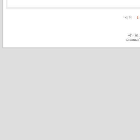
이전
1
지역로
shunman