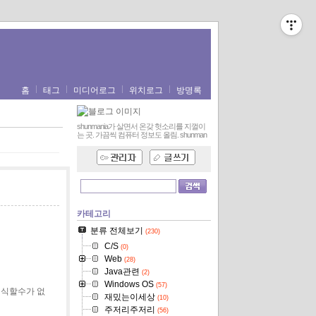
홈
태그
미디어로그
위치로그
방명록
shunmania가 살면서 온갖 헛소리를 지껄이
는 곳. 가끔씩 컴퓨터 정보도 올림.
shunman
카테고리
분류 전체보기
(230)
C/S
(0)
Web
(28)
Java관련
(2)
Windows OS
(57)
인식할수가 없
재밌는이세상
(10)
주저리주저리
(56)