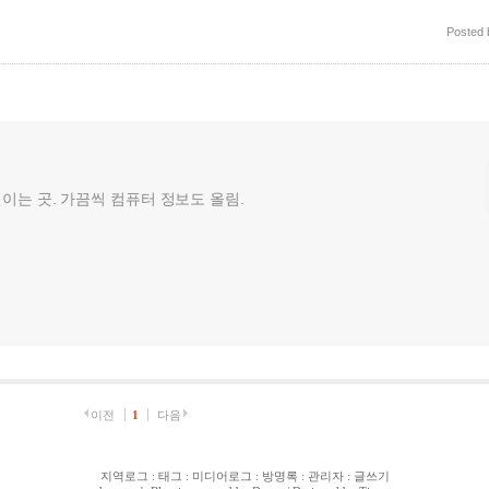
Posted
껄이는 곳. 가끔씩 컴퓨터 정보도 올림.
이전
1
다음
지역로그
:
태그
:
미디어로그
:
방명록
:
관리자
:
글쓰기