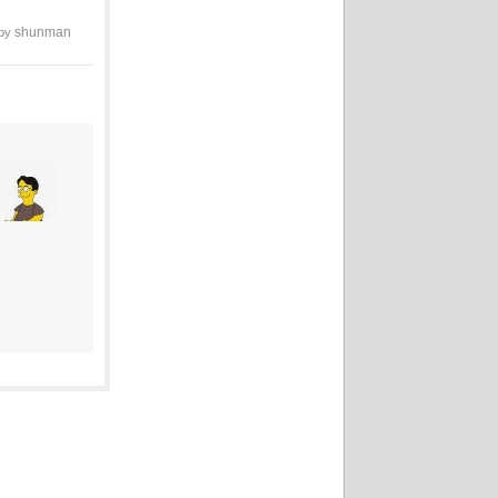
shunman
 by