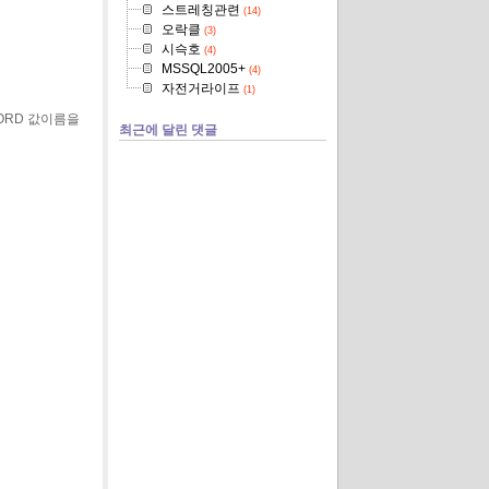
스트레칭관련
(14)
오락클
(3)
시슥호
(4)
MSSQL2005+
(4)
자전거라이프
(1)
ORD 값이름을
최근에 달린 댓글