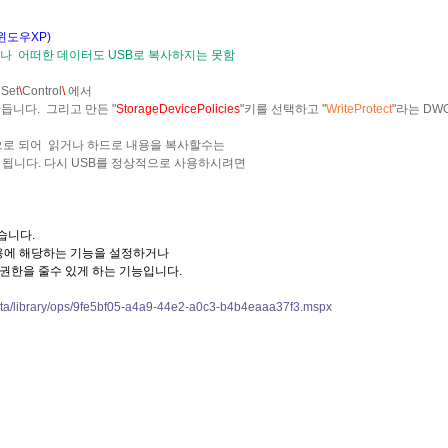
윈도우XP)
으나 어떠한 데이터도 USB로 복사하지는 못함
lSet
\
Control
\
에서
만듭니다. 그리고 만든 "
StorageDevicePolicies
"키를 선택하고 "
WriteProtect
"라는 DW
으로 되어 읽거나 하드로 내용을 복사할수는
 됩니다. 다시 USB를 정상적으로 사용하시려면
겠습니다.
용에 해당하는 기능을 설정하거나
 권한을 줄수 있게 하는 기능입니다.
ista/library/ops/9fe5bf05-a4a9-44e2-a0c3-b4b4eaaa37f3.mspx