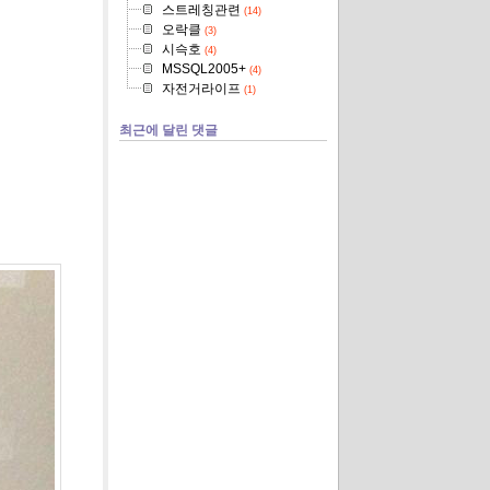
스트레칭관련
(14)
오락클
(3)
시슥호
(4)
MSSQL2005+
(4)
자전거라이프
(1)
최근에 달린 댓글