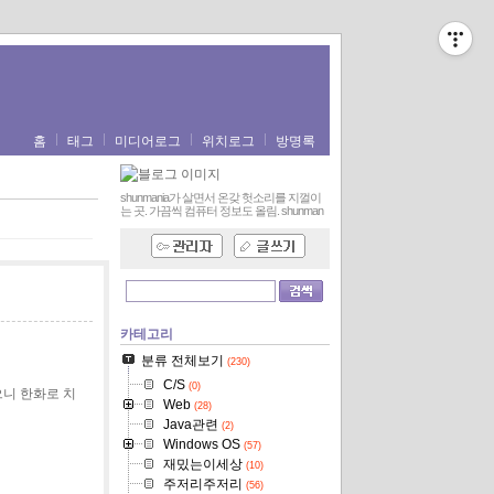
홈
태그
미디어로그
위치로그
방명록
shunmania가 살면서 온갖 헛소리를 지껄이
는 곳. 가끔씩 컴퓨터 정보도 올림.
shunman
카테고리
분류 전체보기
(230)
C/S
(0)
으니 한화로 치
Web
(28)
Java관련
(2)
Windows OS
(57)
재밌는이세상
(10)
주저리주저리
(56)