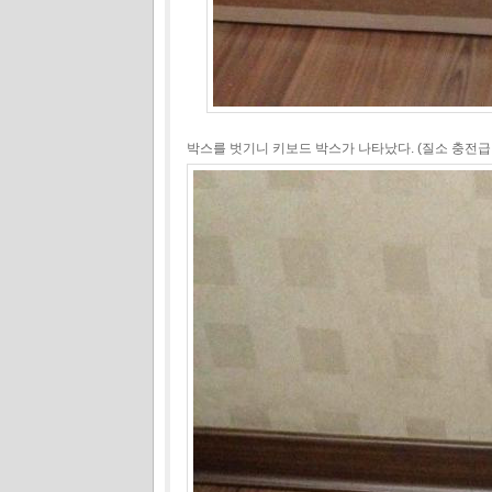
박스를 벗기니 키보드 박스가 나타났다. (질소 충전급