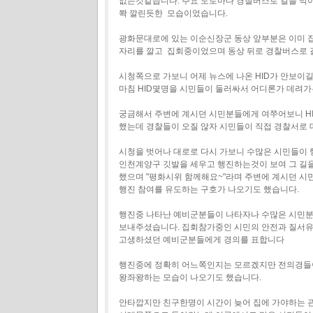
없는것같습니다. 주요 도로마다 경찰버스로 길을 막
쫙 깔린듯한 모습이었습니다.
광화문대로에 있는 이순신장군 동상 앞부분은 이미 
자리를 깔고 집회중이었으며 동상 뒤로 경찰버스로 
시청쪽으로 가보니 어제 뉴스에 나온 HID가 안보이
마침 HID몇명을 시민들이 둘러싸서 어디론가 데려
궁금해서 주변에 계시던 시민분들에게 여쭈어보니 H
했는데 경찰들이 오질 않자 시민들이 직접 경찰서로
시청을 벗어나 대로로 다시 가보니 수많은 시민들이 
인천계양구 깃발을 세우고 행진하는것이 보여 그 길을 
했으며 "평화시위 함께해요~"라며 주변에 계시던 시
행진 참여를 유도하는 구호가 나오기도 했습니다.
행진중 나타난 예비군분들이 나타자나 수많은 시민분
보내주셨습니다. 집회참가중인 시민의 안전과 질서
고생하셨던 예비군분들에게 경의를 표합니다
행진중에 정확히 어느쪽인지는 모르겠지만 전의경들이
왕좌왕하는 모습이 나오기도 했습니다.
안타깝지만 친구한명이 시간이 늦어 집에 가야하는 