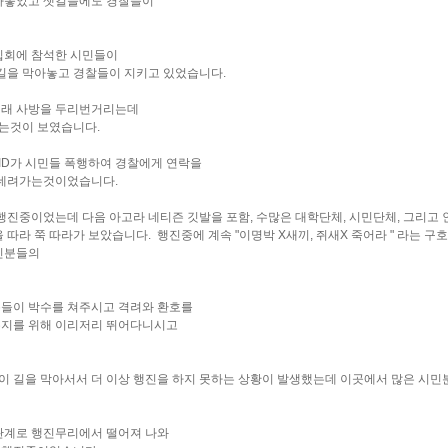
아놓았고 샛길들에도 경찰들이
집회에 참석한 시민들이
길을 막아놓고 경찰들이 지키고 있었습니다.
길래 사방을 두리번거리는데
가는것이 보였습니다.
ID가 시민들 폭행하여 경찰에게 연락을
 데려가는것이었습니다.
행진중이었는데 다음 아고라 네티즌 깃발을 포함, 수많은 대학단체, 시민단체, 그리고
따라 쭉 따라가 보았습니다. 행진중에 계속 "이명박 X새끼, 쥐새X 죽어라 " 라는 구
민분들의
들이 박수를 쳐주시고 격려와 환호를
유지를 위해 이리저리 뛰어다니시고
 길을 막아서서 더 이상 행진을 하지 못하는 상황이 발생했는데 이곳에서 많은 시민
관계로 행진무리에서 떨어져 나와