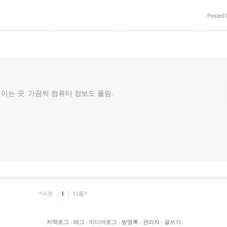
Posted
껄이는 곳. 가끔씩 컴퓨터 정보도 올림.
이전
1
다음
지역로그
:
태그
:
미디어로그
:
방명록
:
관리자
:
글쓰기