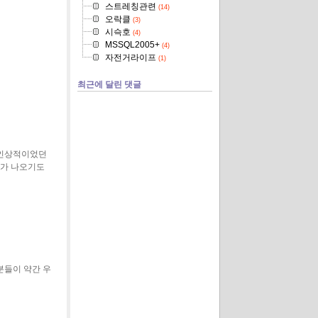
스트레칭관련
(14)
오락클
(3)
시슥호
(4)
MSSQL2005+
(4)
자전거라이프
(1)
최근에 달린 댓글
 인상적이었던
호가 나오기도
분들이 약간 우