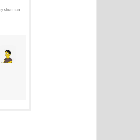
shunman
 by