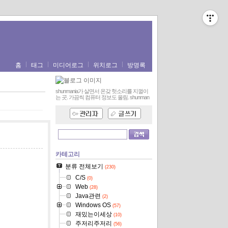
홈
태그
미디어로그
위치로그
방명록
shunmania가 살면서 온갖 헛소리를 지껄이
는 곳. 가끔씩 컴퓨터 정보도 올림.
shunman
카테고리
분류 전체보기
(230)
C/S
(0)
Web
(28)
Java관련
(2)
Windows OS
(57)
재밌는이세상
(10)
주저리주저리
(56)