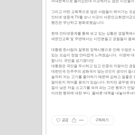
서대문쪽으로 돌아갔는데 이곳에서도 많은 시민들이
그리고 어떤 교회쪽으로 많은 사람들이 뛰어가는 모
인터넷 생중계 TV를 보니 이곳이 서문안교회였더군
행진은 무난하고 평화로웠습니다.
현제 인터넷중계를 통해 보고 있는 상황은 경찰쪽에
새문안교회 및 주변에서는 시민분들고 경찰들이 몸싸
대통령 한사람의 잘못된 정책시행으로 인해 수많은 
있는 모습이 정말 안타깝게 느껴졌습니다. 이명박 
합니다. 국민을 섬기겠다던
대통령은 국민을 무시하고 있고 민중의 지팡이인 경
대한민국 민주주의 공화국이 맞는것인지 생각이 듭니
솔직히 저는 고기를 좋아하기 때문에 값싸고 질좋은
얼마든지 먹어줄 용의가 있습니다. 하지만 광우병 
질이 낮은 저질 소고기를 속여 파는 그런 행위가 안
이러한 행위에 대한 부디 올바른 대책을 내놓아주셔
공감
구독하기