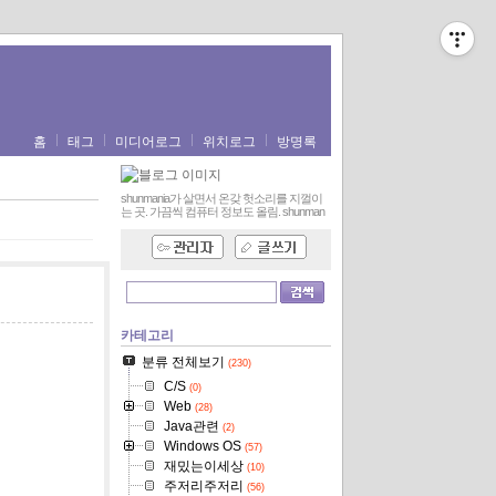
홈
태그
미디어로그
위치로그
방명록
shunmania가 살면서 온갖 헛소리를 지껄이
는 곳. 가끔씩 컴퓨터 정보도 올림.
shunman
카테고리
분류 전체보기
(230)
C/S
(0)
Web
(28)
Java관련
(2)
Windows OS
(57)
재밌는이세상
(10)
주저리주저리
(56)