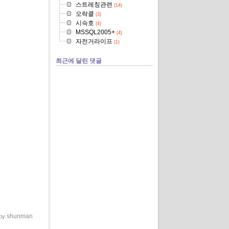
스트레칭관련
(14)
오락클
(3)
시슥호
(4)
MSSQL2005+
(4)
자전거라이프
(1)
최근에 달린 댓글
shunman
 by