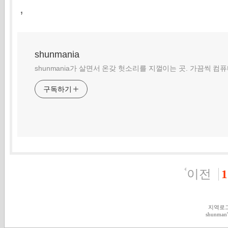
,
shunmania
shunmania가 살면서 온갖 헛소리를 지껄이는 곳. 가끔씩 컴
구독하기
이전
1
지역로
shunman