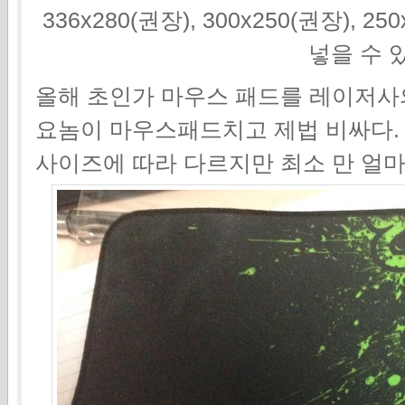
336x280(권장), 300x250(권장), 2
넣을 수 
올해 초인가 마우스 패드를 레이저사
요놈이 마우스패드치고 제법 비싸다
사이즈에 따라 다르지만 최소 만 얼마