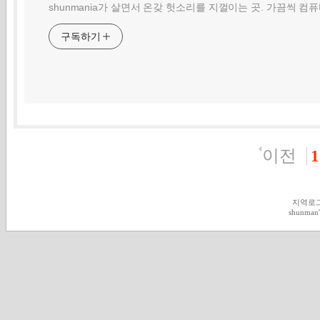
shunmania가 살면서 온갖 헛소리를 지껄이는 곳. 가끔씩 컴
구독하기
이전
1
지역로
shunman